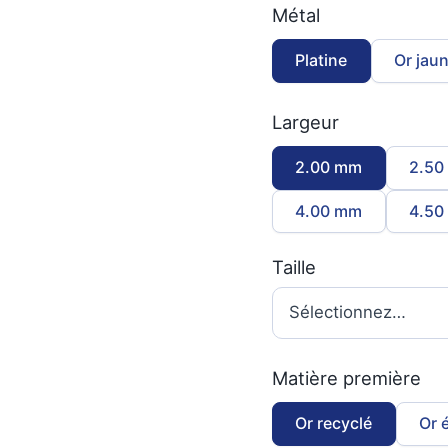
Métal
Platine
Or jau
Largeur
2.00 mm
2.50
4.00 mm
4.50
Taille
Matière première
Or recyclé
Or 