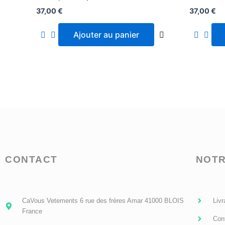
37,00
€
37,00
€
Ajouter au panier
CONTACT
NOTR
CaVous Vetements 6 rue des frères Amar 41000 BLOIS
Livr
France
Conf