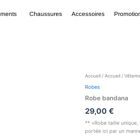
ements
Chaussures
Accessoires
Promotio
quantité
Accueil
/
Accueil
/
Vêtem
de
Robes
Robe
bandana
Robe bandana
29,00
€
** »Robe taille unique,
portée ici par un mann