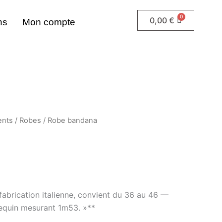
0,00
€
ns
Mon compte
ents
/
Robes
/ Robe bandana
 fabrication italienne, convient du 36 au 46 —
equin mesurant 1m53. »**