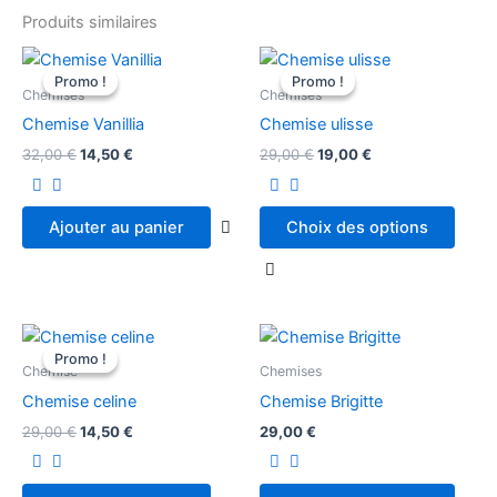
Produits similaires
Le
Le
Le
Le
prix
prix
prix
prix
Promo !
Promo !
Promo !
Promo !
initial
actuel
initial
actuel
Chemises
Chemises
était :
est :
était :
est :
Chemise Vanillia
Chemise ulisse
32,00 €.
14,50 €.
29,00 €.
19,00 €.
32,00
€
14,50
€
29,00
€
19,00
€
Ajouter au panier
Choix des options
Le
Le
prix
prix
Promo !
Promo !
initial
actuel
Chemise
Chemises
était :
est :
Chemise celine
Chemise Brigitte
29,00 €.
14,50 €.
29,00
€
14,50
€
29,00
€