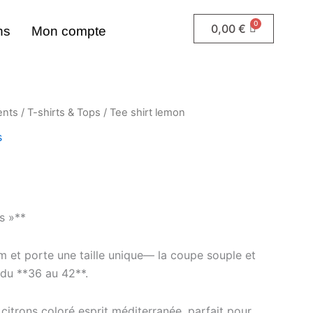
0,00
€
ns
Mon compte
ents
/
T-shirts & Tops
/ Tee shirt lemon
s
s »**
 et porte une taille unique— la coupe souple et
du **36 au 42**.
citrons coloré esprit méditerranée, parfait pour