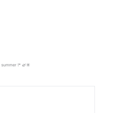
% summer !* 🌿☀️