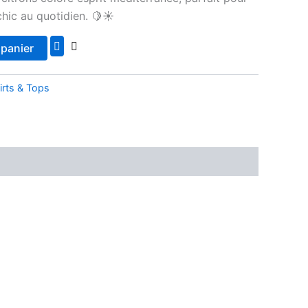
chic au quotidien. 🍋☀️
 panier
irts & Tops