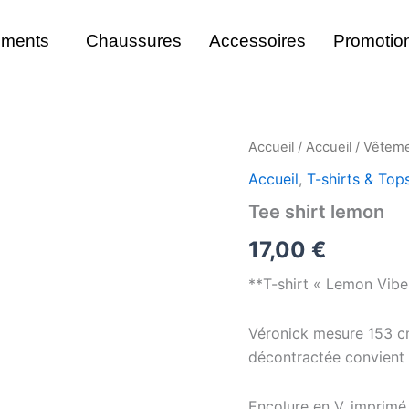
ements
Chaussures
Accessoires
Promotio
quantité
Accueil
/
Accueil
/
Vêtem
de
Accueil
,
T-shirts & Top
Tee
shirt
Tee shirt lemon
lemon
17,00
€
**T-shirt « Lemon Vibe
Véronick mesure 153 cm
décontractée convient 
Encolure en V, imprimé 