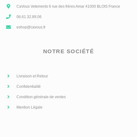
page
CaVous Vetements 6 rue des frères Amar 41000 BLOIS France
du
06.61.32.89.06
produit
eshop@cavous.fr
NOTRE SOCIÉTÉ
Livraison et Retour
Confidentialité
Condition générale de ventes
Mention Légale