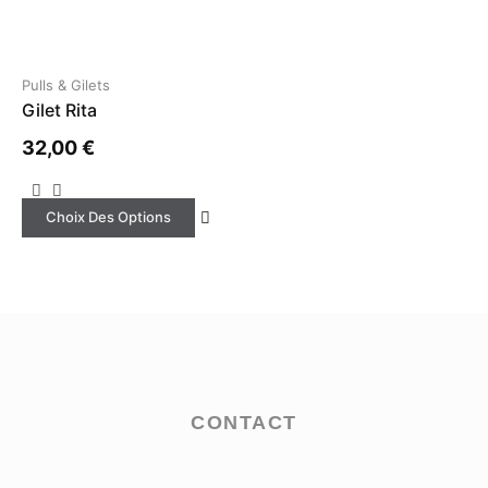
Pulls & Gilets
Gilet Rita
32,00
€
Ce
Choix Des Options
produit
a
plusieurs
variations.
Les
options
peuvent
être
CONTACT
choisies
sur
la