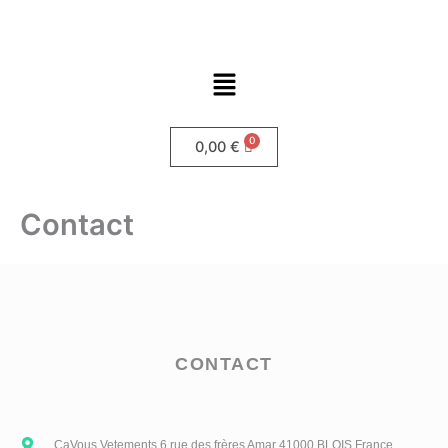
Aller
au
contenu
Menu
0,00
€
Contact
CONTACT
CaVous Vetements 6 rue des frères Amar 41000 BLOIS France