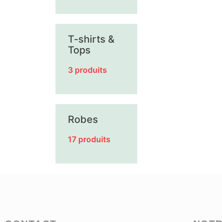
T-shirts &
Tops
3 produits
Robes
17 produits